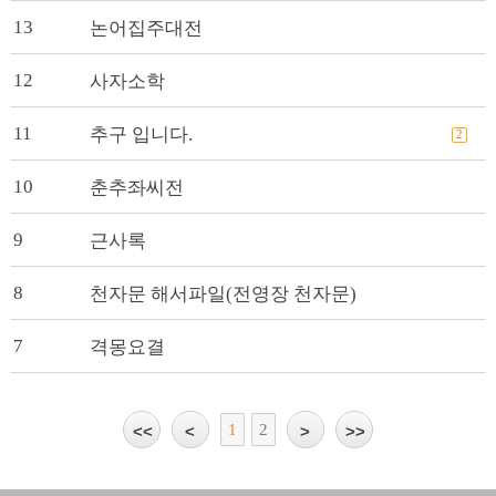
13
논어집주대전
12
사자소학
11
추구 입니다.
2
10
춘추좌씨전
9 
근사록
8 
천자문 해서파일(전영장 천자문)
7 
격몽요결
1
2