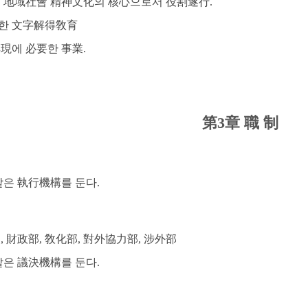
 및 地域社會 精神文化의 核心으로서 役割遂行.
要한 文字解得敎育
具現에 必要한 事業.
第3章 職 制
같은 執行機構를 둔다.
部, 財政部, 敎化部, 對外協力部, 涉外部
같은 議決機構를 둔다.