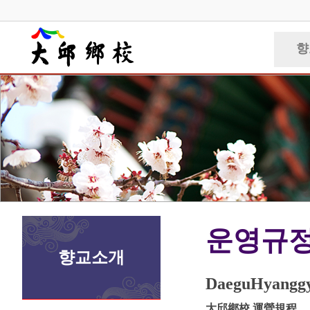
향
운영규
향교소개
DaeguHyanggy
大邱鄕校 運營規程