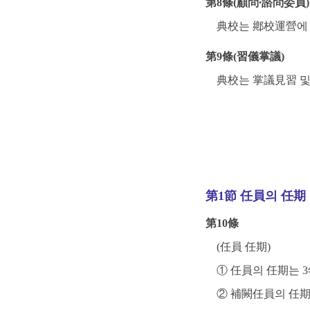
第8條(顧問∙諮問委員)
典校는 鄕校運營에 
第9條(習儀掌議)
典校는 掌議見習 및
第1節 任員의 任期
第10條
(任員 任期)
① 任員의 任期는 3
② 補闕任員의 任期