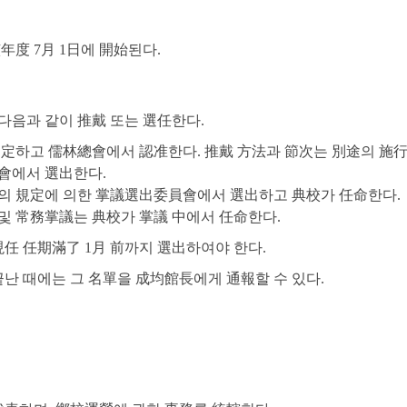
年度 7月 1日에 開始된다.
 다음과 같이 推戴 또는 選任한다.
로 定하고 儒林總會에서 認准한다. 推戴 方法과 節次는 別途의 施
總會에서 選出한다.
5條의 規定에 의한 掌議選出委員會에서 選出하고 典校가 任命한다.
 및 常務掌議는 典校가 掌議 中에서 任命한다.
現任 任期滿了 1月 前까지 選出하여야 한다.
끝난 때에는 그 名單을 成均館長에게 通報할 수 있다.