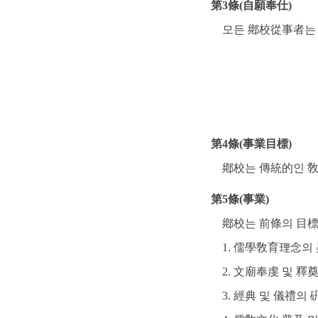
第3條(自願奉仕)
모든 鄕校從事者는 
第4條(事業目標)
鄕校는 傳統的인 敎
第5條(事業)
鄕校는 前條의 目標
1. 儒學敎育理念의
2. 文廟奉虔 및 
3. 經典 및 儀禮의