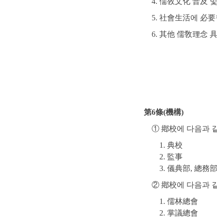
4. 儒敎文化 普及
5. 社會生活에 必
6. 其他 儒敎理念 
第6條(機構)
① 鄕校에 다음과 
1. 典校
2. 監事
3. 儀典部, 總務
② 鄕校에 다음과 
1. 儒林總會
2. 掌議總會