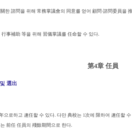
關한 諮問을 위해 常務掌議會의 同意를 얻어 顧問·諮問委員을 推
 行事補助 等을 위해 習儀掌議를 任命할 수 있다.
第4章 任員
 및 選出
年으로하고 連任할 수 있다. 다만 典校는 1次에 限하여 連任할 수
는 前任 任員의 殘餘期間으로 한다.