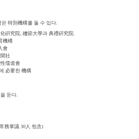
같은 特別機構를 둘 수 있다.
統文化硏究院, 禮節大學과 典禮硏究院.
敎育機構
人會
新聞社
 女性儒道會
行에 必要한 機構
을 둔다.
內(常務掌議 30人 包含)