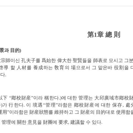
第1章 總 則
景과 目的)
世宗師이신 孔夫子를 爲始한 偉大한 聖賢들을 師表로 모시고 그분
導 할 人材를 養成하는 敎育의 場으로서 그 맡은바 役割을 
다.
下 “鄕校財産”이라 稱한다.)에 대한 管理는 大邱廣域市鄕校財
)가 行한다. 이 境遇“管理”라함은 鄕校財産에 대한 保存, 
運用”이라함은 財産狀態를 維持하고 그 財産의 目的대로 使用함을
 管理에 關한 意見을 財團에 要求, 建議할 수 있다.