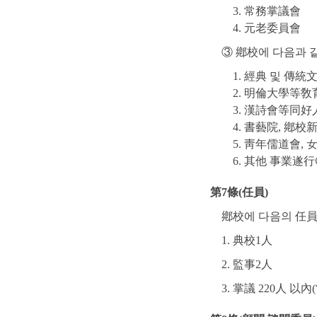
3. 常務掌議會
4. 元老委員會
③ 鄕校에 다음과 
1. 經典 및 傳
2. 明倫大學等
3. 漢詩會等同好
4. 書藝院, 鄕校
5. 靑年儒道會,
6. 其他 事業遂
第7條(任員)
鄕校에 다음의 任員
1. 典校1人
2. 監事2人
3. 掌議 220人 以