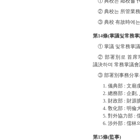
① 典校는 鄕校를 
② 典校는 所管業務
③ 典校 有故時에는
第14條(掌議및常務掌
① 掌議 및常務掌
② 部署別로 首席
議決하며 常務掌議會
③ 部署別事務分掌은
1. 儀典部 : 文
2. 總務部 : 企
3. 財政部 : 財
4. 敎化部 : 
5. 對外協力部 :
6. 涉外部 : 
第15條(監事)