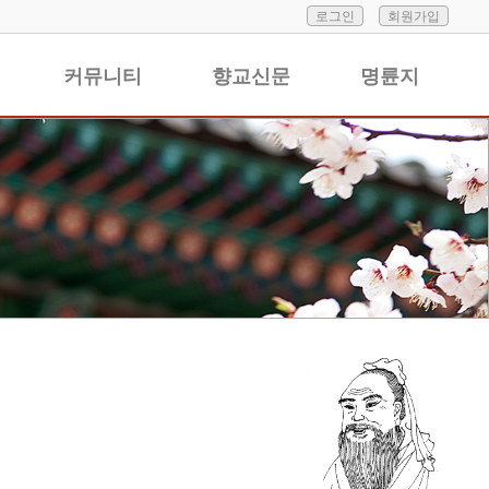
로그인
회원가입
커뮤니티
향교신문
명륜지