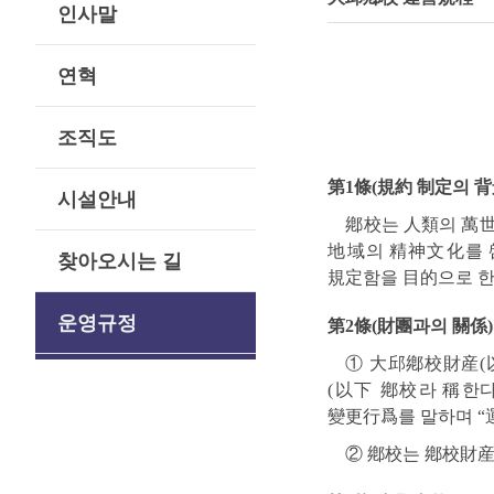
인사말
연혁
조직도
第1條(規約 制定의 背
시설안내
鄕校는 人類의 萬
地域의 精神文化를 啓
찾아오시는 길
規定함을 目的으로 한
운영규정
第2條(財團과의 關係)
① 大邱鄕校財産(以
(以下 鄕校라 稱한다
變更行爲를 말하며 “
② 鄕校는 鄕校財産