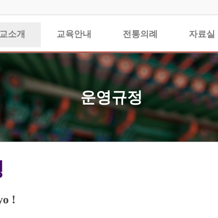
교소개
교육안내
전통의례
자료실
운영규정
정
o !