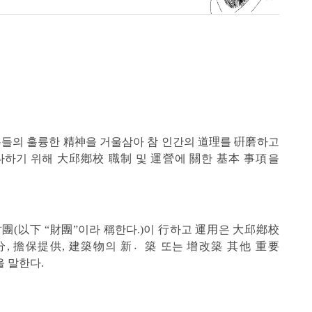
들의 훌륭한 精神을 거울삼아 참 인간의 道理를 硏磨하고
다하기 위해 大邱鄕校 職制 및 運營에 關한 基本 事項을
團(以下 “財團”이라 稱한다.)이 行하고 運用은 大邱鄕校
處分, 擔保提供, 建築物의 新〮築 또는 增改築 其他 重要
 말한다.