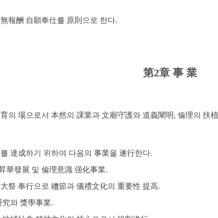
無報酬 自願奉仕를 原則으로 한다.
第2章 事 業
育의 場으로서 本然의 課業과 文廟守護와 道義闡明, 倫理의 扶植
를 達成하기 위하여 다음의 事業을 遂行한다.
 昇華發展 및 倫理意識 强化事業.
釋奠大祭 奉行으로 禮節과 儀禮文化의 重要性 提高.
 硏究와 獎學事業.