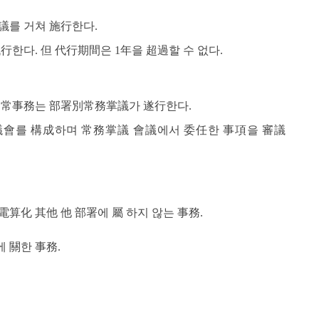
議를 거쳐 施行한다.
한다. 但 代行期間은 1年을 超過할 수 없다.
通常事務는 部署別常務掌議가 遂行한다.
會를 構成하며 常務掌議 會議에서 委任한 事項을 審議
情報電算化 其他 他 部署에 屬 하지 않는 事務.
에 關한 事務.