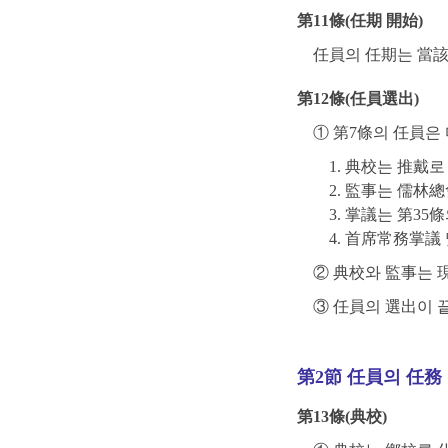
第11條(任期 開始)
任員의 任期는 當該
第12條(任員選出)
① 第7條의 任員은
1. 典校는 推戴
2. 監事는 儒林
3. 掌議는 第3
4. 首席常務掌議
② 典校와 監事는 
③ 任員의 選出이 
第2節 任員의 任務
第13條(典校)