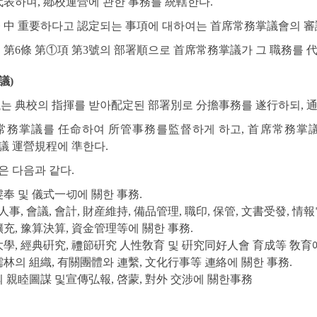
代表하며, 鄕校運營에 관한 事務를 統轄한다.
 中 重要하다고 認定되는 事項에 대하여는 首席常務掌議會의 審
 第6條 第①項 第3號의 部署順으로 首席常務掌議가 그 職務를 代行
議)
議는 典校의 指揮를 받아配定된 部署別로 分擔事務를 遂行하되, 
常務掌議를 任命하여 所管事務를監督하게 하고, 首席常務掌議
議 運營規程에 準한다.
 다음과 같다.
廟虔奉 및 儀式一切에 關한 事務.
劃, 人事, 會議, 會計, 財産維持, 備品管理, 職印, 保管, 文書受發, 
源擴充, 豫算決算, 資金管理等에 關한 事務.
明倫大學, 經典硏究, 禮節硏究 人性敎育 및 硏究同好人會 育成等 敎育
 儒林의 組織, 有關團體와 連繫, 文化行事等 連絡에 關한 事務.
儒林의 親睦圖謀 및宣傳弘報, 啓蒙, 對外 交涉에 關한事務