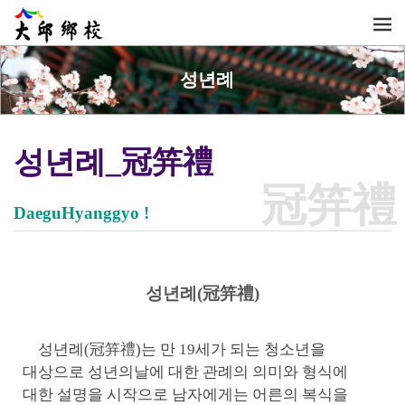
성년례
성년례_冠笄禮
冠笄禮
DaeguHyanggyo !
성년례(冠笄禮)
성년례(冠笄禮)는 만 19세가 되는 청소년을
대상으로 성년의날에 대한 관례의 의미와 형식에
대한 설명을 시작으로 남자에게는 어른의 복식을