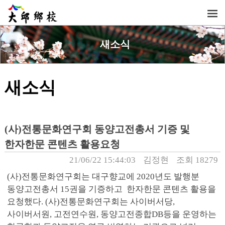
새소식
새소식
(사)전통문화연구회 동양고전총서 기증 및
한자한문 콘텐츠 활용요청
21/06/22 15:44:03
김정현
조회 18279
(사)전통문화연구회는 대구향교에 2020년도 발행분
동양고전총서 15권을 기증하고 한자한문 콘텐츠 활용을
요청했다. (사)전통문화연구회는 사이버서당,
사이버서원, 고전연수원, 동양고전종합DB등을 운영하는