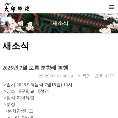
새소식
새소식
2025년 7월 보름 분향례 봉행
25/09/07 21:40:14
배동영
조회 4377
>일시:2025.9.6(음력 7월15일) 10시
>장소:대구향교 대성전
>참석:지역유림
>분정
. -분향관:전. 교
. -집. 례:손태훈