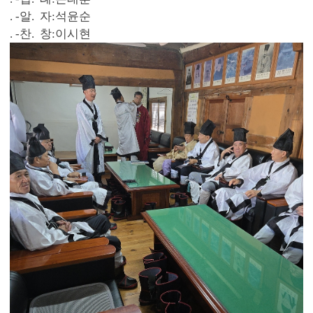
. -알. 자:석윤순
. -찬. 창:이시현