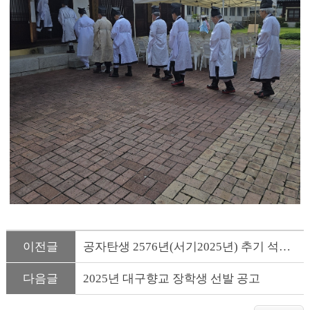
이전글
공자탄생 2576년(서기2025년) 추기 석전대제 망첩전달
다음글
2025년 대구향교 장학생 선발 공고