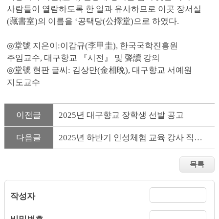
사람들이 열람하도록 한 일과 유사하므로 이곳 장서실
(藏書室)의 이름을 ‘공택당(公擇堂)으로 하였다.
◎堂號 지은이:이갑규(李甲圭), 한국국학진흥원
주임교수, 대구향교 『시전』 및 聲讀 강의
◎堂號 현판 글씨: 김상만(金相晩), 대구향교 서예원
지도교수
이전글
2025년 대구향교 장학생 선발 공고
다음글
2025년 하반기 인성체험 교육 강사 직무 연수회 개최
작성자