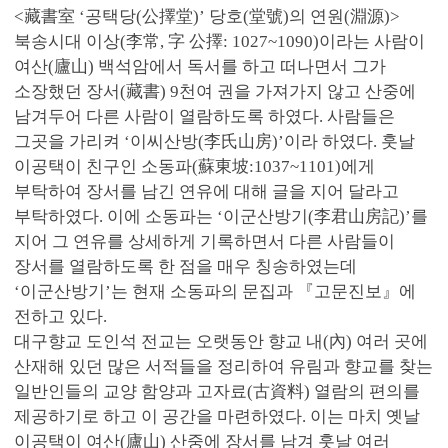
<藏書室 ‘공택당(公擇堂)’ 당호(堂號)의 연원(淵源)>
북송시대 이상(李常, 字 公擇: 1027~1090)이라는 사람이
여산(廬山) 백석암에서 독서를 하고 떠나면서 그가
소장했던 장서(藏書) 9천여 권을 가져가지 않고 산중에
남겨두어 다른 사람이 열람하도록 하였다. 사람들은
그곳을 가리켜 ‘이씨산방(李氏山房)’이라 하였다. 훗날
이공택이 친구인 소동파(蘇東坡:1037~1101)에게
부탁하여 장서를 남긴 연유에 대해 글을 지어 달라고
부탁하였다. 이에 소동파는 ‘이군산방기(李君山房記)’를
지어 그 연유를 상세하게 기록하면서 다른 사람들이
장서를 열람하도록 한 점을 매우 칭송하였는데
‘이군산방기’는 현재 소동파의 문집과 『고문진보』에
전하고 있다.
대구향교 도인석 전교는 오랫동안 향교 내(內) 여러 곳에
산재해 있던 많은 서적들을 정리하여 유림과 향교를 찾는
일반인들의 교양 함양과 고자료(古資料) 열람의 편의를
제공하기로 하고 이 공간을 마련하였다. 이는 마치 옛날
이공택이 여산(廬山) 산중에 장서를 남겨 훗날 여러