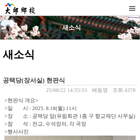
새소식
새소식
공택당(장서실) 현판식
25/08/22 14:55:53
배동영
조회 4378
<현판식 개요>
>일 시 : 2025. 8.18(월) 11시
>장 소 : 공택당 앞(유림회관 1층 구 향교재단 사무실)
>참 석 : 전교, 수석장의, 각 국장
>행사사진