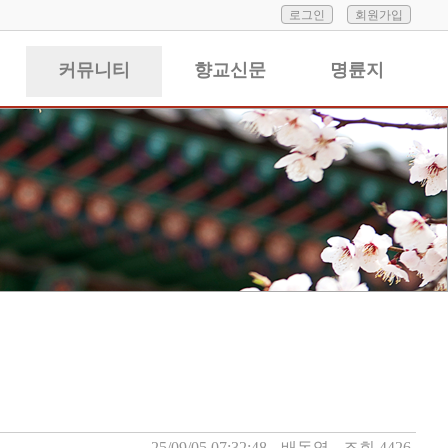
로그인
회원가입
커뮤니티
향교신문
명륜지
25/09/05 07:32:48
배동영
조회 4426