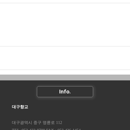
Info.
대구향교
대구광역시 중구 명륜로 112