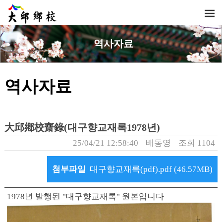
역사자료
역사자료
大邱鄕校齋錄(대구향교재록1978년)
25/04/21 12:58:40
배동영
조회 1104
첨부파일
대구향교재록(pdf).pdf (46.57MB)
1978년 발행된 "대구향교재록" 원본입니다